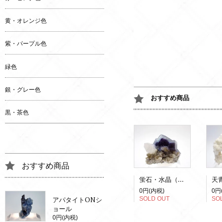
黄・オレンジ色
紫・パープル色
緑色
銀・グレー色
おすすめ商品
黒・茶色
おすすめ商品
蛍石・水晶（蛍光）
0円(内税)
0円
SOLD OUT
SO
アパタイトONシ
ョール
0円(内税)