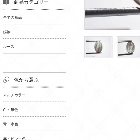
商品カテゴリー
全ての商品
鉱物
ルース
色から選ぶ
マルチカラー
白・無色
青・水色
赤・ピンク色