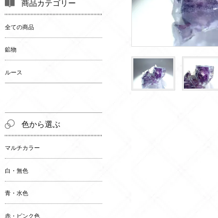
商品カテゴリー
全ての商品
鉱物
ルース
色から選ぶ
マルチカラー
白・無色
青・水色
赤・ピンク色