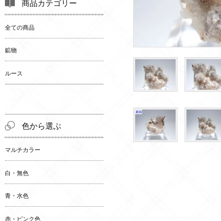
商品カテゴリー
全ての商品
鉱物
ルース
色から選ぶ
マルチカラー
白・無色
青・水色
赤・ピンク色