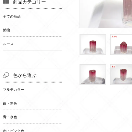
商品カテゴリー
全ての商品
鉱物
ルース
色から選ぶ
マルチカラー
白・無色
青・水色
赤・ピンク色