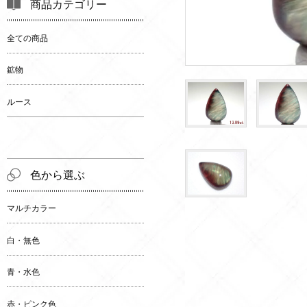
商品カテゴリー
全ての商品
鉱物
ルース
色から選ぶ
マルチカラー
白・無色
青・水色
赤・ピンク色