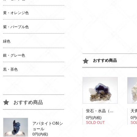
黄・オレンジ色
紫・パープル色
緑色
銀・グレー色
おすすめ商品
黒・茶色
おすすめ商品
蛍石・水晶（蛍光）
0円(内税)
0円
SOLD OUT
SO
アパタイトONシ
ョール
0円(内税)