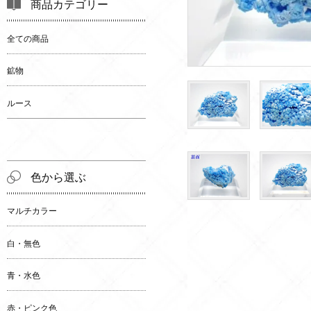
商品カテゴリー
全ての商品
鉱物
ルース
色から選ぶ
マルチカラー
白・無色
青・水色
赤・ピンク色