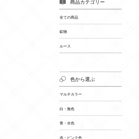
商品カテゴリー
全ての商品
鉱物
ルース
色から選ぶ
マルチカラー
白・無色
青・水色
赤・ピンク色