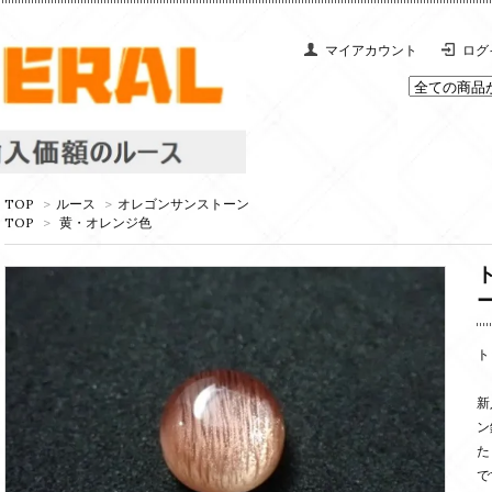
マイアカウント
ログ
TOP
>
ルース
>
オレゴンサンストーン
TOP
>
黄・オレンジ色
ト
新
ン
た
で