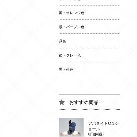
黄・オレンジ色
紫・パープル色
緑色
銀・グレー色
黒・茶色
おすすめ商品
アパタイトONシ
ョール
0円(内税)