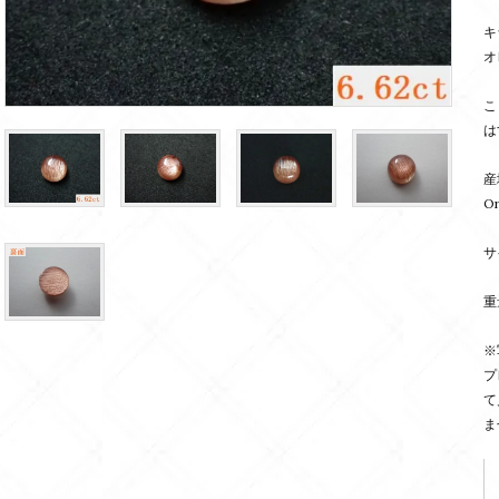
キ
オ
こ
は
産地
Or
サ
重
※
プ
て
ま