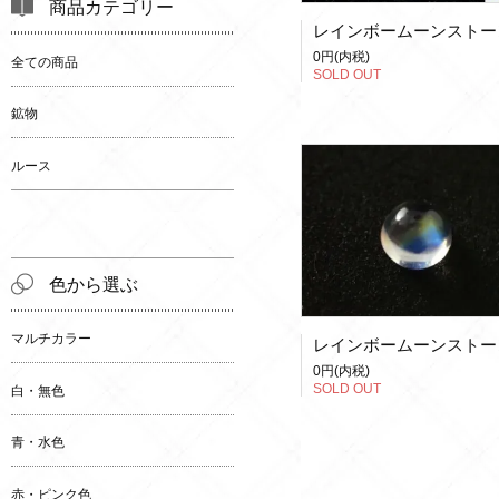
商品カテゴリー
レインボームーンストー
0円(内税)
全ての商品
SOLD OUT
鉱物
ルース
色から選ぶ
マルチカラー
レインボームーンストー
0円(内税)
SOLD OUT
白・無色
青・水色
赤・ピンク色