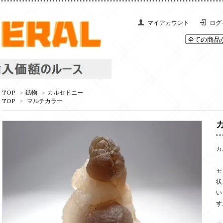
マイアカウント
ログ
TOP
>
鉱物
>
カルセドニー
TOP
>
マルチカラー
カ
モ
状
い
す