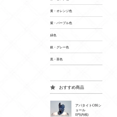
黄・オレンジ色
紫・パープル色
緑色
銀・グレー色
黒・茶色
おすすめ商品
アパタイトONシ
ョール
0円(内税)