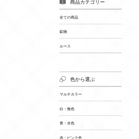
商品カテゴリー
全ての商品
鉱物
ルース
色から選ぶ
マルチカラー
白・無色
青・水色
赤・ピンク色