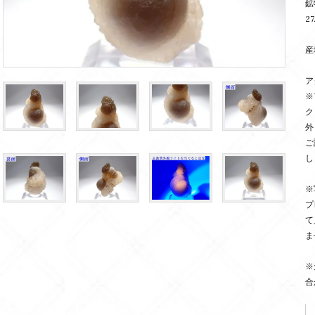
鉱
2
産
ア
※
ク
外
ご
し
※
プ
て
ま
※
合