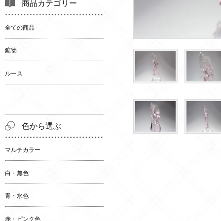
商品カテゴリー
全ての商品
鉱物
ルース
色から選ぶ
マルチカラー
白・無色
青・水色
赤・ピンク色