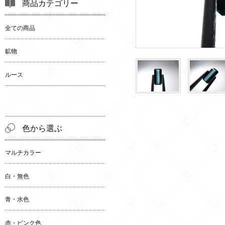
商品カテゴリー
全ての商品
鉱物
ルース
色から選ぶ
マルチカラー
白・無色
青・水色
赤・ピンク色