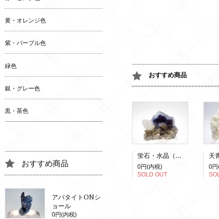
黄・オレンジ色
紫・パープル色
緑色
おすすめ商品
銀・グレー色
黒・茶色
蛍石・水晶（蛍光）
おすすめ商品
0円(内税)
0円
SOLD OUT
SO
アパタイトONシ
ョール
0円(内税)