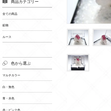
商品カテゴリー
全ての商品
鉱物
ルース
色から選ぶ
マルチカラー
白・無色
青・水色
赤・ピンク色