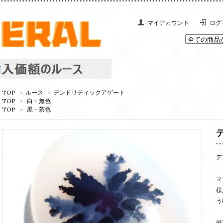
マイアカウント
ログ
TOP
>
ルース
>
デンドリティックアゲート
TOP
>
白・無色
TOP
>
黒・茶色
デ
マ
様
う
厳