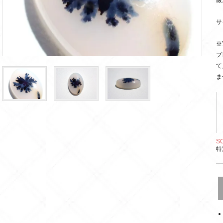
サ
※
プ
て
ま
S
特