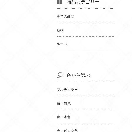
商品カテゴリー
全ての商品
鉱物
ルース
色から選ぶ
マルチカラー
白・無色
青・水色
赤・ピンク色