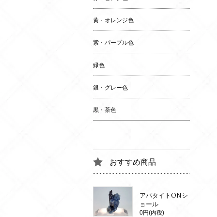
黄・オレンジ色
紫・パープル色
緑色
銀・グレー色
黒・茶色
おすすめ商品
アパタイトONシ
ョール
0円(内税)